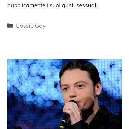
pubblicamente i suoi gusti sessuali:
Categorie
Gossip Gay