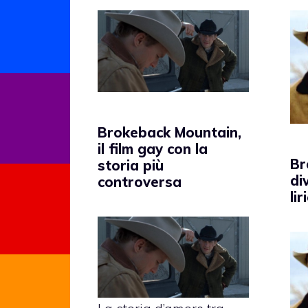
Brokeback Mountain,
il film gay con la
Br
storia più
di
controversa
lir