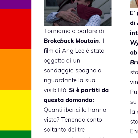
E’
di
Torniamo a parlare di
in
Brokeback Moutain
. Il
W
film di Ang Lee è stato
ab
oggetto di un
Br
sondaggio spagnolo
sta
riguardante la sua
vin
visibilità.
Si è partiti da
Pul
questa domanda:
su
Quanti iberici lo hanno
la
visto? Tenendo conto
st
soltanto dei tre
En