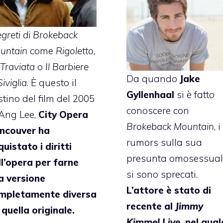
egreti di Brokeback
untain
come
Rigoletto
,
 Traviata
o
Il Barbiere
Da quando
Jake
Siviglia
. È questo il
Gyllenhaal
si è fatto
tino del film del 2005
conoscere con
 Ang Lee,
City Opera
Brokeback Mountain
, i
ncouver ha
rumors sulla sua
uistato i diritti
presunta omosessual
ll’opera per farne
si sono sprecati.
a versione
L’attore è stato di
mpletamente diversa
recente al
Jimmy
 quella originale.
Kimmel Live
,
nel qual