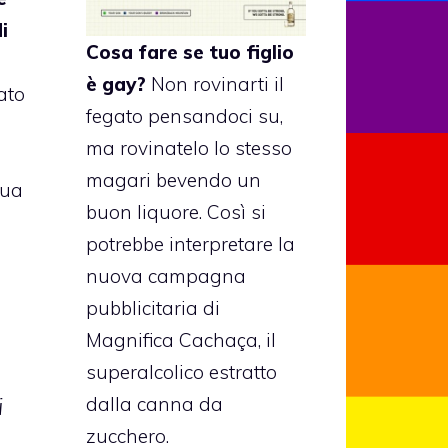
i
Cosa fare se tuo figlio
è gay?
Non rovinarti il
ato
fegato pensandoci su,
ma rovinatelo lo stesso
magari bevendo un
sua
buon liquore. Così si
potrebbe interpretare la
nuova campagna
pubblicitaria di
Magnifica Cachaça
, il
superalcolico estratto
dalla canna da
i
zucchero.