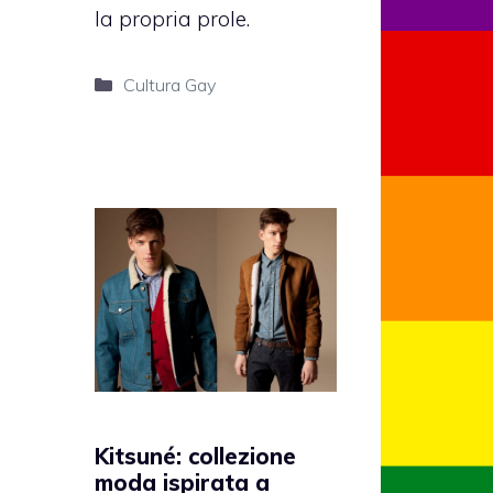
la propria prole.
Categorie
Cultura Gay
Kitsuné: collezione
moda ispirata a