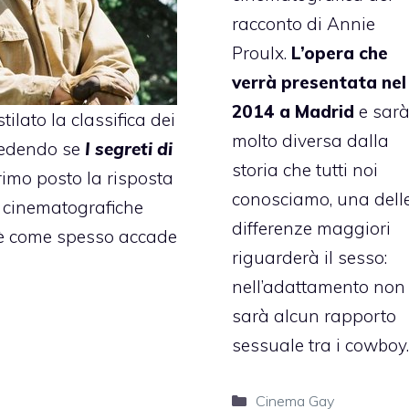
racconto di Annie
Proulx.
L’opera che
verrà presentata nel
2014 a Madrid
e sar
tilato la classifica dei
molto diversa dalla
hiedendo se
I segreti di
storia che tutti noi
rimo posto la risposta
conosciamo, una dell
he cinematografiche
differenze maggiori
 è come spesso accade
riguarderà il sesso:
nell’adattamento non 
sarà alcun rapporto
sessuale tra i cowboy.
Categorie
Cinema Gay