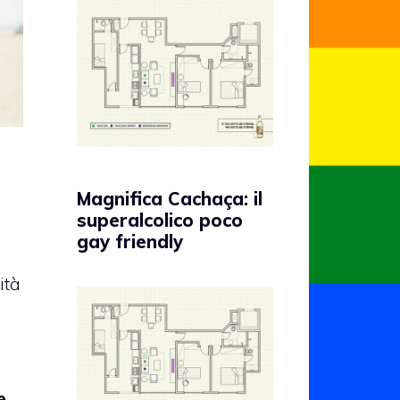
Magnifica Cachaça: il
superalcolico poco
gay friendly
ità
e