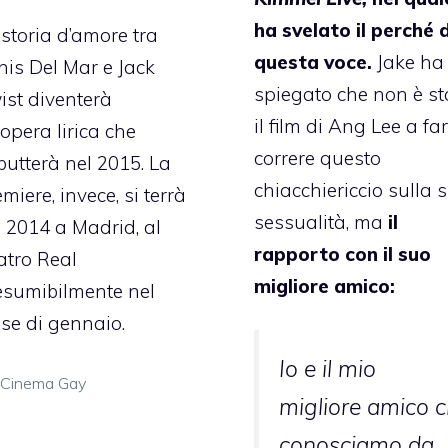
ha svelato il perché d
 storia d’amore tra
questa voce.
Jake ha
nis Del Mar e Jack
spiegato che non è st
ist diventerà
il film di Ang Lee a far
opera lirica che
correre questo
butterà nel 2015
. La
chiacchiericcio sulla 
miere, invece, si terrà
sessualità, ma
il
l 2014 a Madrid, al
rapporto con il suo
atro Real
migliore amico:
esumibilmente nel
se di gennaio.
Io e il mio
Categorie
Cinema Gay
migliore amico c
conosciamo da