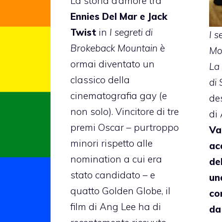
La storia d’amore tra
Ennies Del Mar e Jack
Twist
in
I segreti di
I s
Brokeback Mountain
è
Mo
ormai diventato un
La
classico della
di 
cinematografia gay (e
des
non solo). Vincitore di tre
di
premi Oscar – purtroppo
Va
minori rispetto alle
acq
nomination a cui era
de
stato candidato – e
un
quatto Golden Globe, il
co
film di Ang Lee ha di
da