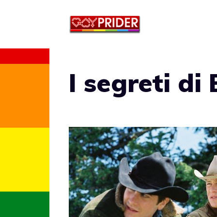
Vai
al
contenuto
I segreti d