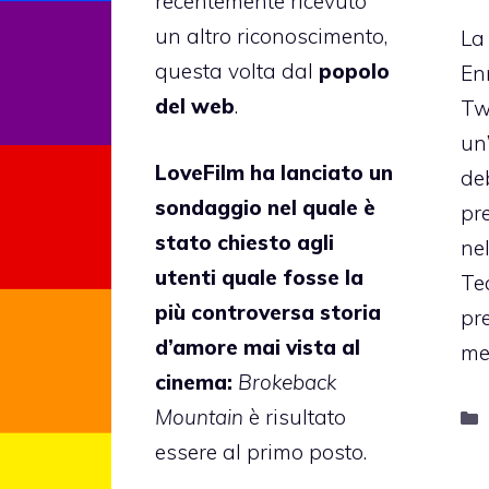
recentemente ricevuto
un altro riconoscimento,
La
questa volta dal
popolo
En
del web
.
Tw
un’
LoveFilm
ha lanciato un
de
sondaggio nel quale è
pre
stato chiesto agli
ne
utenti quale fosse la
Te
più controversa storia
pr
d’amore mai vista al
me
cinema:
Brokeback
Mountain
è risultato
essere al primo posto.