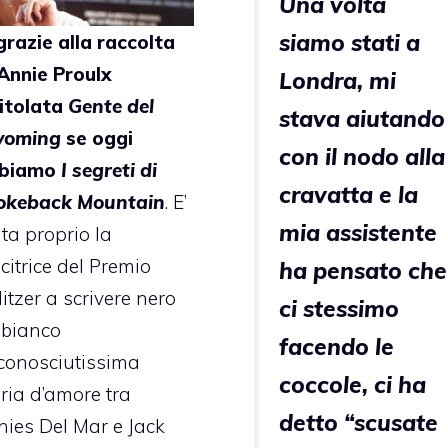
Una volta
siamo stati a
 grazie alla raccolta
 Annie Proulx
Londra, mi
titolata
Gente del
stava aiutando
yoming
se oggi
con il nodo alla
biamo
I segreti di
cravatta e la
okeback Mountain
. E’
mia assistente
ta proprio la
citrice del Premio
ha pensato che
itzer a scrivere nero
ci stessimo
 bianco
facendo le
 conosciutissima
coccole, ci ha
oria d’amore tra
detto “scusate
nies Del Mar e Jack