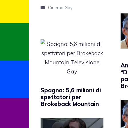
Categorie
Cinema Gay
An
“D
pa
Br
Spagna: 5,6 milioni di
spettatori per
Brokeback Mountain