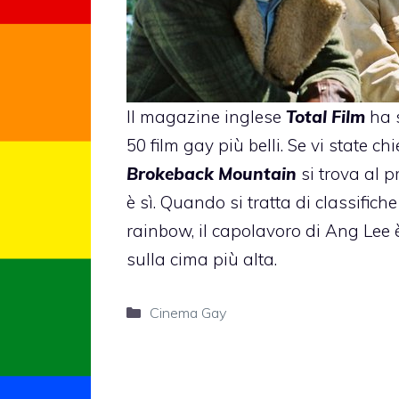
Il magazine inglese
Total Film
ha s
50 film gay più belli. Se vi state c
Brokeback Mountain
si trova al p
è sì. Quando si tratta di classific
rainbow, il capolavoro di Ang Lee
sulla cima più alta.
Categorie
Cinema Gay