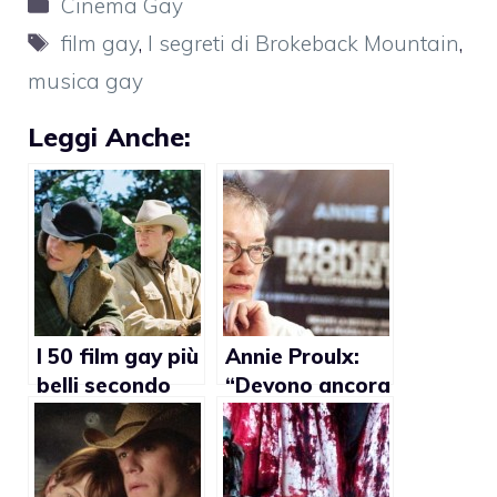
Categorie
Cinema Gay
Tag
film gay
,
I segreti di Brokeback Mountain
,
musica gay
Leggi Anche:
I 50 film gay più
Annie Proulx:
belli secondo
“Devono ancora
Total Film
pagarmi per
Brokeback
Mountain”