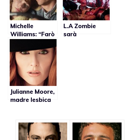
Michelle
L.A Zombie
Williams: “Farò
sarà
vedere
presentato al
Brokeback
Torino Film
Mountain a mia
Festival e dal 6
figlia”
dicembre sarà
distribuito in
dvd
Julianne Moore,
madre lesbica
in The Kids are
Alright