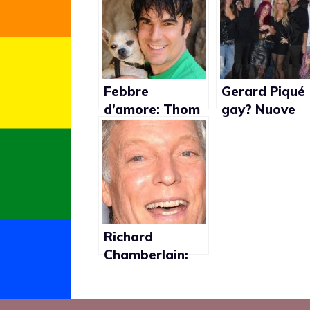
Febbre
Gerard Piqué
d’amore: Thom
gay? Nuove
Bierdz è pronto
foto
per innamorarsi
confermano
l’ipotesi
Richard
Chamberlain:
“Non consiglio
agli attori di
fare coming