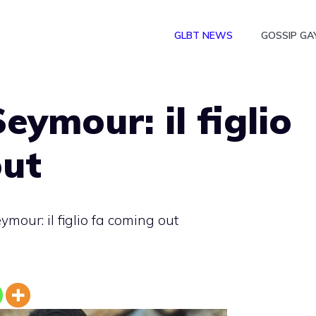
GLBT NEWS
GOSSIP GA
eymour: il figlio
out
mour: il figlio fa coming out