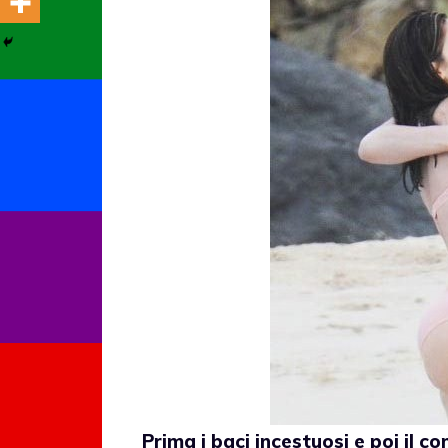
Prima i baci incestuosi e poi il c