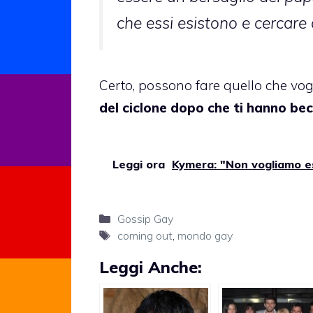
che essi esistono e cercare d
Certo, possono fare quello che vog
del ciclone dopo che ti hanno be
Leggi ora
Kymera: "Non vogliamo es
Categorie
Gossip Gay
Tag
coming out
,
mondo gay
Leggi Anche: