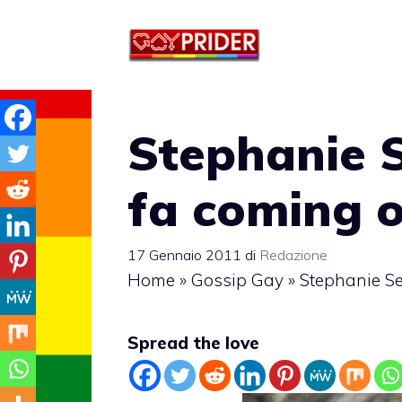
Vai
al
contenuto
Stephanie S
fa coming 
17 Gennaio 2011
di
Redazione
Home
»
Gossip Gay
»
Stephanie Sey
Spread the love