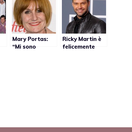
Mary Portas:
Ricky Martin è
“Mi sono
felicemente
innamorata di
innamorato
una donna”