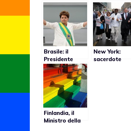
Brasile: il
New York:
Presidente
sacerdote
sospende
promuove
campagna
l’assassinio
contro
degli
l’omofobia nelle
omosessuali
scuole
Finlandia, il
Ministro della
Giustizia alla