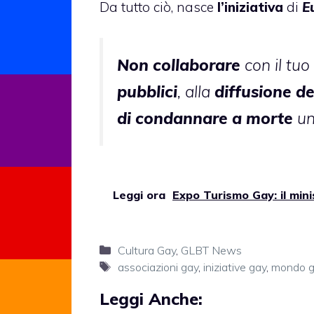
Da tutto ciò, nasce
l’iniziativa
di
E
Non collaborare
con il tuo
pubblici
, alla
diffusione d
di condannare a morte
un
Leggi ora
Expo Turismo Gay: il mini
Categorie
Cultura Gay
,
GLBT News
Tag
associazioni gay
,
iniziative gay
,
mondo g
Leggi Anche: