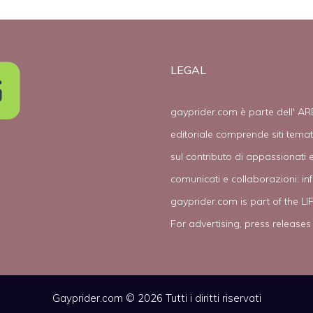
LEGAL
gayprider.com è parte dell' AR
editoriale comprende siti tema
sul contributo di appassionati e
comunicati e collaborazioni:
in
gayprider.com is part of the L
For advertising, press releases
Gayprider.com © 2026 Tutti i diritti riservati