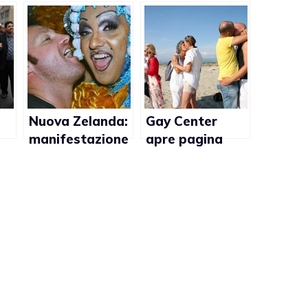
Nuova Zelanda:
Gay Center
manifestazione
apre pagina
di massa contro
Facebook
l’omofobia
contro
l’omofobia