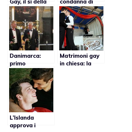
Gay, il sì della
condanna di
Grecia
Strasburgo
cambierà
l’Italia?
Danimarca:
Matrimoni gay
primo
in chiesa: la
matrimonio gay
Danimarca
in chiesa
approva la
legge
L’Islanda
approva i