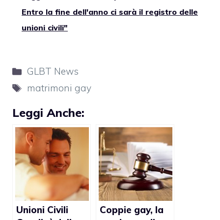
Entro la fine dell'anno ci sarà il registro delle
unioni civili"
Categorie
GLBT News
Tag
matrimoni gay
Leggi Anche:
Unioni Civili
Coppie gay, la