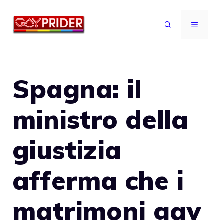
Vai
al
MENU
contenuto
Spagna: il
ministro della
giustizia
afferma che i
matrimoni gay