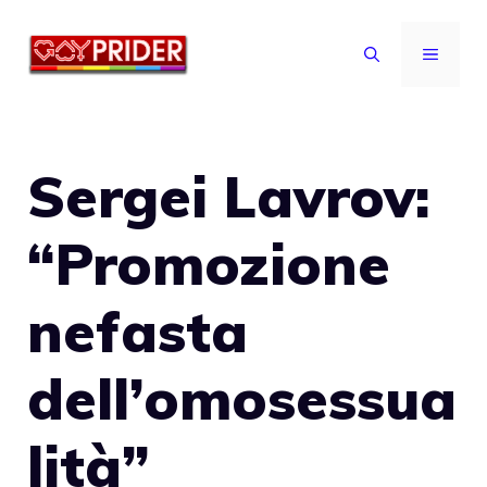
Vai
al
MENU
contenuto
Sergei Lavrov:
“Promozione
nefasta
dell’omosessua
lità”