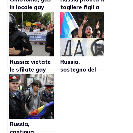
in locale gay
togliere figli a
russo
coppie gay?
Russia: vietate
Russia,
le sfilate gay
sostegno del
pride per 100
governo a
anni
favore
dell’omofobia
Russia,
continua