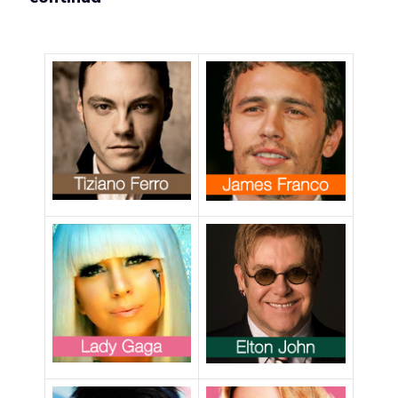
omofoba
campagna
politica di Jan
Lantratova