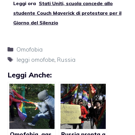
Leggi ora
Stati Uniti, scuola concede allo
studente Couch Maverick di protestare per il
Giorno del Silenzio
Categorie
Omofobia
Tag
leggi omofobe
,
Russia
Leggi Anche:
Omofobia, gas
Russia pronta a