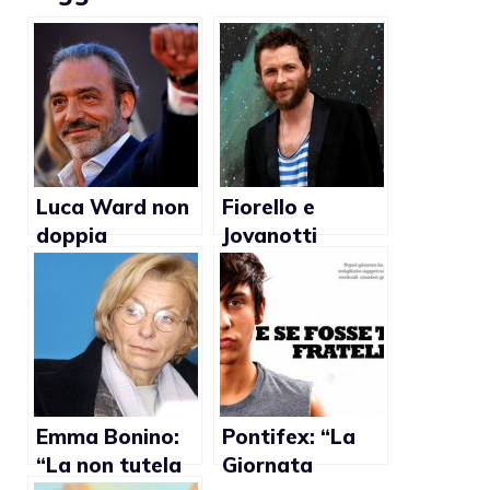
Luca Ward non
Fiorello e
doppia
Jovanotti
personaggi gay
troppo
condom-
friendly: “Crollo
del palco?
Punizione
divina”
Emma Bonino:
Pontifex: “La
“La non tutela
Giornata