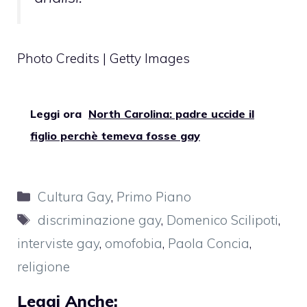
Photo Credits | Getty Images
Leggi ora
North Carolina: padre uccide il
figlio perchè temeva fosse gay
Categorie
Cultura Gay
,
Primo Piano
Tag
discriminazione gay
,
Domenico Scilipoti
,
interviste gay
,
omofobia
,
Paola Concia
,
religione
Leggi Anche: