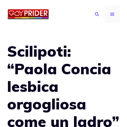
Vai
al
MENU
contenuto
Scilipoti:
“Paola Concia
lesbica
orgogliosa
come un ladro”