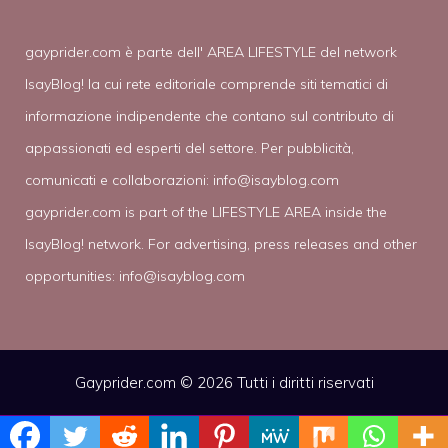
gayprider.com è parte dell' AREA LIFESTYLE del network
IsayBlog! la cui rete editoriale comprende siti tematici di
informazione indipendente che contano sul contributo di
appassionati ed esperti del settore. Per pubblicità,
comunicati e collaborazioni:
info@isayblog.com
gayprider.com is part of the LIFESTYLE AREA inside the
IsayBlog! network. For advertising, press releases and other
opportunities:
info@isayblog.com
Gayprider.com © 2026 Tutti i diritti riservati