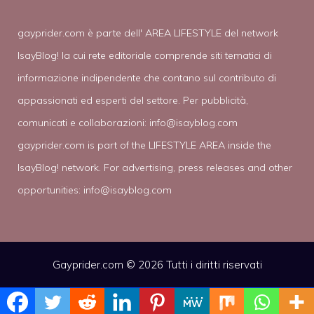
gayprider.com è parte dell' AREA LIFESTYLE del network
IsayBlog! la cui rete editoriale comprende siti tematici di
informazione indipendente che contano sul contributo di
appassionati ed esperti del settore. Per pubblicità,
comunicati e collaborazioni:
info@isayblog.com
gayprider.com is part of the LIFESTYLE AREA inside the
IsayBlog! network. For advertising, press releases and other
opportunities:
info@isayblog.com
Gayprider.com © 2026 Tutti i diritti riservati