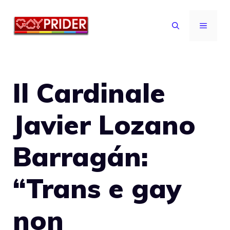
Vai
al
MENU
contenuto
Il Cardinale
Javier Lozano
Barragán:
“Trans e gay
non