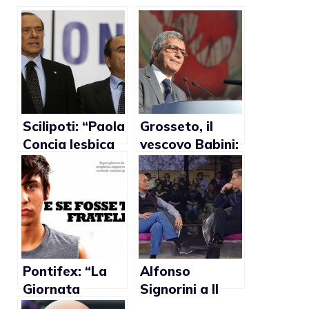
Scilipoti: “Paola
Grosseto, il
Concia lesbica
vescovo Babini:
orgogliosa
“L’omosessualit
come un ladro”
à è contro
natura, meglio
chi va con
l’altro sesso”
Pontifex: “La
Alfonso
Giornata
Signorini a Il
Mondiale
Senso della