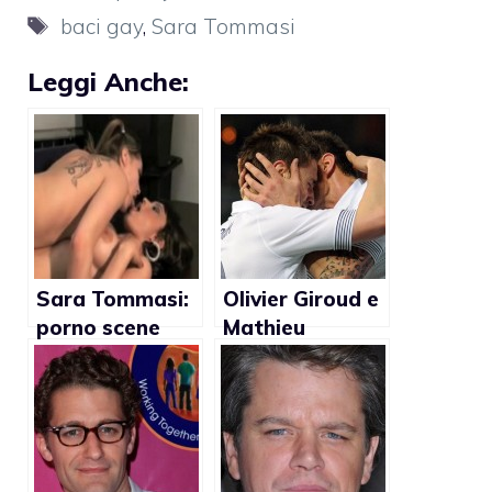
Tag
baci gay
,
Sara Tommasi
Leggi Anche:
Sara Tommasi:
Olivier Giroud e
porno scene
Mathieu
lesbo (Foto)
Debuchy: il
bacio gay non
c’è stato