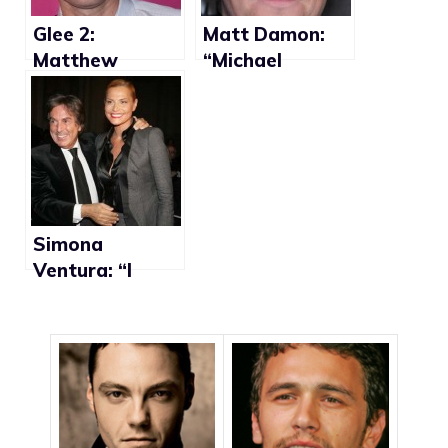
Glee 2:
Matt Damon:
Matthew
“Michael
Morrison fiero
Douglas mi ha
della storia gay
preso in giro
con Chris Colfer
per il bacio gay
nel film
Liberace”
Simona
Ventura: “I
messaggini di
Sara Tommasi
sono la prova
che Fabrizio Del
Noce non è gay”