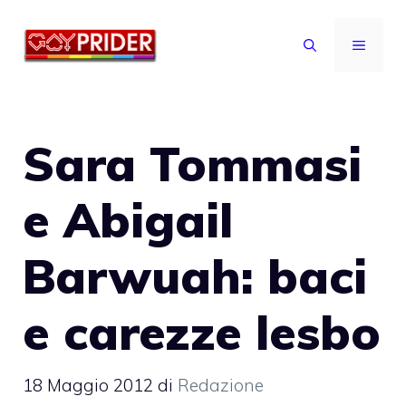
Vai
al
MENU
contenuto
Sara Tommasi
e Abigail
Barwuah: baci
e carezze lesbo
18 Maggio 2012
di
Redazione