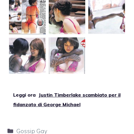
Leggi ora
Justin Timberlake scambiato per il
fidanzato di George Michael
Categorie
Gossip Gay