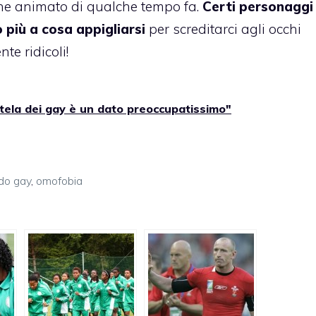
one animato di qualche tempo fa.
Certi personaggi
 più a cosa appigliarsi
per screditarci agli occhi
te ridicoli!
ela dei gay è un dato preoccupatissimo"
do gay
,
omofobia