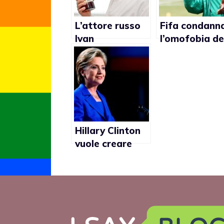
L’attore russo
Fifa condann
Ivan
l’omofobia de
Okhlobystin:
nazionale
“Gli uomini di
femminile di
oggi? Tutti froci
calcio nigeria
ed ubriaconi”
Hillary Clinton
vuole creare
uno spazio
sicuro per gay e
lesbiche