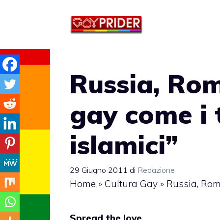
Vai
al
contenuto
Russia, Rom
gay come i t
islamici”
29 Giugno 2011
di
Redazione
Home
»
Cultura Gay
»
Russia, Roma
Spread the love