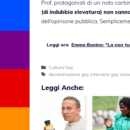
Prof, protagonisti di un noto cart
(di indubbia elevatura) non sanno
dell’opinione pubblica. Semplicemen
Leggi ora
Emma Bonino: "La non tut
Categorie
Cultura Gay
Tag
discriminazione gay
,
interviste gay
,
mon
Leggi Anche: