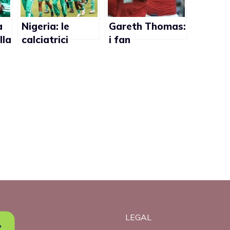
a
Nigeria: le
Gareth Thomas:
lla
calciatrici
i fan
lesbiche
preoccupati per
costrette a
i cori anti-gay
na
nascondersi per
non essere
licenziate
LEGAL