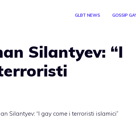
GLBT NEWS
GOSSIP GA
an Silantyev: “I
erroristi
n Silantyev: “I gay come i terroristi islamici”