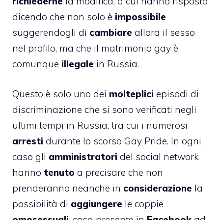
richiederne
la modifica, a cui hanno risposto
dicendo che non solo è
impossibile
suggerendogli di
cambiare
allora il sesso
nel profilo, ma che il matrimonio gay è
comunque
illegale
in Russia.
Questo è solo uno dei
molteplici
episodi di
discriminazione che si sono verificati negli
ultimi tempi in Russia, tra cui i numerosi
arresti
durante lo scorso Gay Pride. In ogni
caso gli
amministratori
del social network
hanno
tenuto
a precisare che non
prenderanno neanche in
considerazione
la
possibilità di
aggiungere
le coppie
omosessuali
, cosa presente in
Facebook
ad