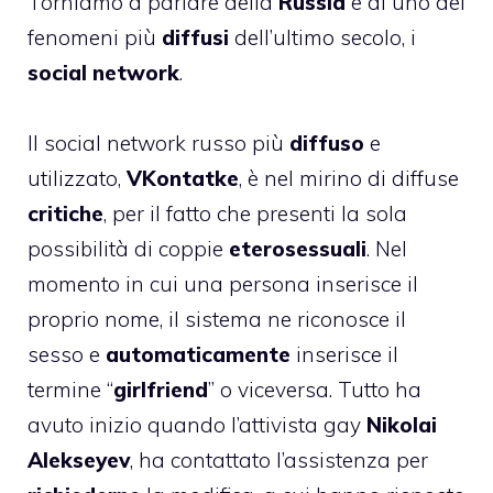
Torniamo a parlare della
Russia
e di uno dei
fenomeni più
diffusi
dell’ultimo secolo, i
social network
.
Il social network russo più
diffuso
e
utilizzato,
VKontatke
, è nel mirino di diffuse
critiche
, per il fatto che presenti la sola
possibilità di coppie
eterosessuali
. Nel
momento in cui una persona inserisce il
proprio nome, il sistema ne riconosce il
sesso e
automaticamente
inserisce il
termine “
girlfriend
” o viceversa. Tutto ha
avuto inizio quando l’attivista gay
Nikolai
Alekseyev
, ha contattato l’assistenza per