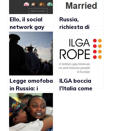
Ello, il social
Russia,
network gay
richiesta di
friendly anti-
divieto per
Facebook
icona del
matrimonio gay
su Facebook
Legge omofoba
ILGA boccia
in Russia: i
l’Italia come
nuovi arresti
paese meno
gay friendly in
Europa dopo
Cipro