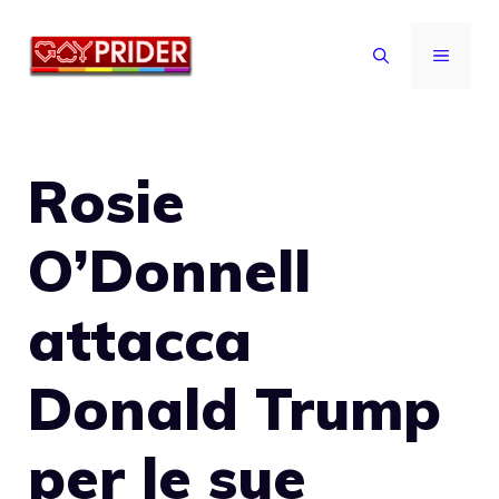
Vai
al
MENU
contenuto
Rosie
O’Donnell
attacca
Donald Trump
per le sue