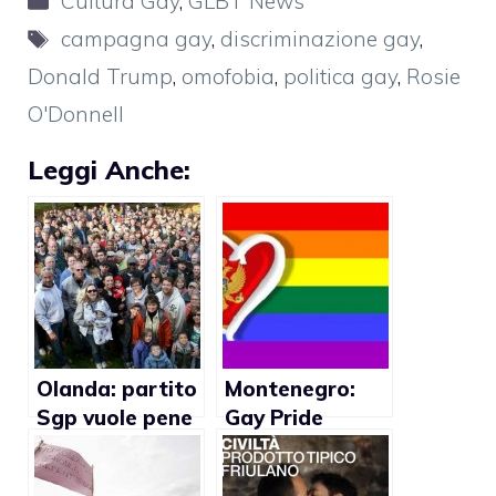
Cultura Gay
,
GLBT News
Tag
campagna gay
,
discriminazione gay
,
Donald Trump
,
omofobia
,
politica gay
,
Rosie
O'Donnell
Leggi Anche:
Olanda: partito
Montenegro:
Sgp vuole pene
Gay Pride
per i gay
annullato