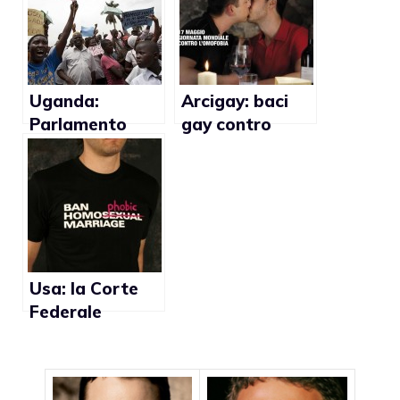
Uganda:
Arcigay: baci
Parlamento
gay contro
propone pena
l’omofobia
di morte per i
gay
Usa: la Corte
Federale
permette agli
studenti
d’indossare