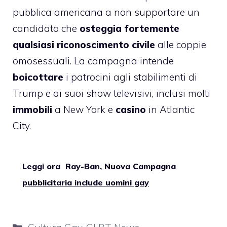
pubblica americana a non supportare un
candidato che
osteggia fortemente
qualsiasi riconoscimento civile
alle coppie
omosessuali. La campagna intende
boicottare
i patrocini agli stabilimenti di
Trump e ai suoi show televisivi, inclusi molti
immobili
a New York e
casino
in Atlantic
City.
Leggi ora
Ray-Ban, Nuova Campagna
pubblicitaria include uomini gay
Categorie