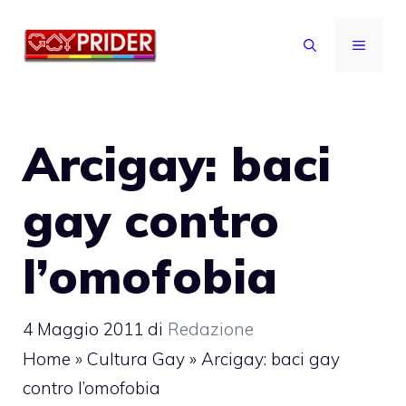
Vai
al
MENU
contenuto
Arcigay: baci
gay contro
l’omofobia
4 Maggio 2011
di
Redazione
Home
»
Cultura Gay
»
Arcigay: baci gay
contro l’omofobia