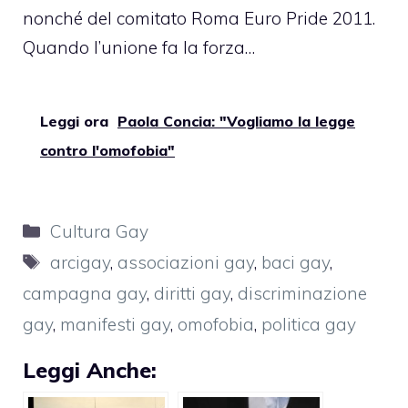
nonché del comitato Roma Euro Pride 2011.
Quando l’unione fa la forza…
Leggi ora
Paola Concia: "Vogliamo la legge
contro l'omofobia"
Categorie
Cultura Gay
Tag
arcigay
,
associazioni gay
,
baci gay
,
campagna gay
,
diritti gay
,
discriminazione
gay
,
manifesti gay
,
omofobia
,
politica gay
Leggi Anche: