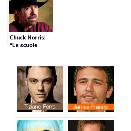
Magistris
favorirà
femminielli, gay
e trans”
Chuck Norris:
“Le scuole
americane sono
troppo gay”