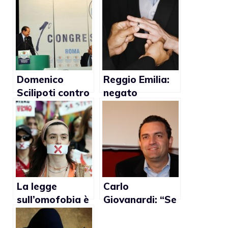
Domenico
Reggio Emilia:
Scilipoti contro
negato
i matrimoni gay:
permesso di
“La famiglia è
soggiorno ad
quella fondata
uruguayano
sull’unione tra
unito civilmente
uomo e donna”
con italiano
La legge
Carlo
sull’omofobia è
Giovanardi: “Se
morta
diventasse
sindaco, de