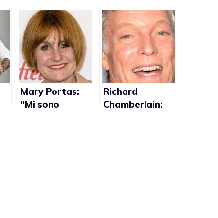
Mary Portas:
Richard
“Mi sono
Chamberlain:
innamorata di
“Non consiglio
e”
una donna”
agli attori di
fare coming
out”