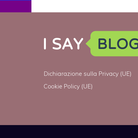
ha aiutato ad
accettare la
mia
omosessualità”
Dichiarazione sulla Privacy (UE)
Cookie Policy (UE)