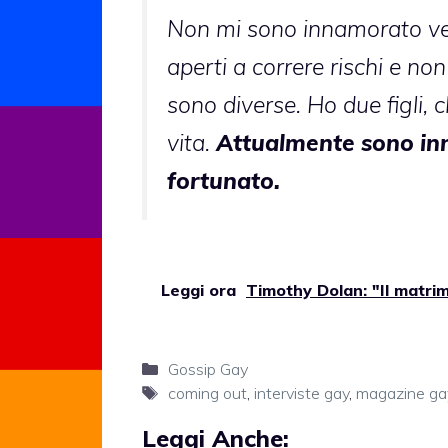
Non mi sono innamorato vel
aperti a correre rischi e non
sono diverse. Ho due figli, 
vita.
Attualmente sono in
fortunato.
Leggi ora
Timothy Dolan: "Il matri
Categorie
Gossip Gay
Tag
coming out
,
interviste gay
,
magazine ga
Leggi Anche: