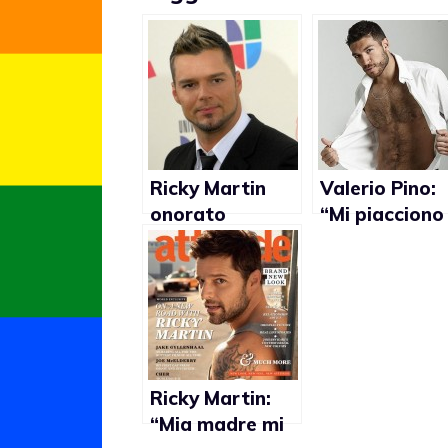
Ricky Martin
Valerio Pino:
onorato
“Mi piacciono
nell’essere
gli uomini ma
considerato un
anche le donn
attivista gay
Ricky Martin:
“Mia madre mi