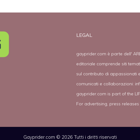
LEGAL
gayprider.com è parte dell' AR
editoriale comprende siti tema
sul contributo di appassionati e
comunicati e collaborazioni:
in
gayprider.com is part of the L
For advertising, press releases
Gayprider.com © 2026 Tutti i diritti riservati