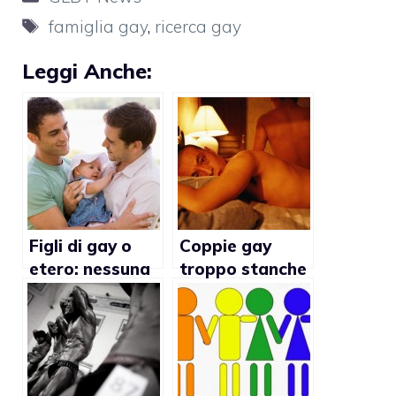
Tag
famiglia gay
,
ricerca gay
Leggi Anche:
Figli di gay o
Coppie gay
etero: nessuna
troppo stanche
differenza
per il sesso