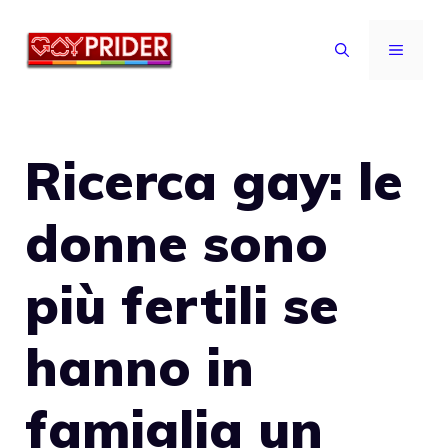
Vai
al
MENU
contenuto
Ricerca gay: le
donne sono
più fertili se
hanno in
famiglia un