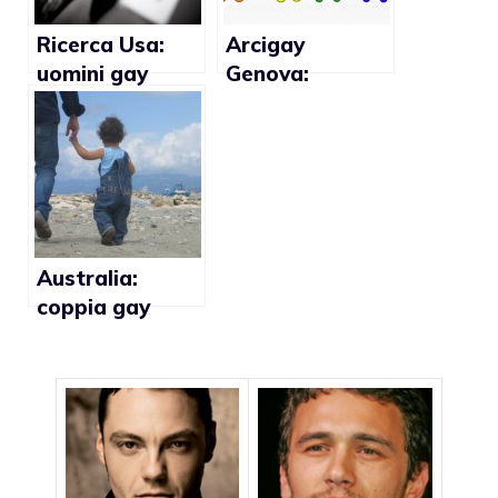
Ricerca Usa:
Arcigay
uomini gay
Genova:
ossessionati
sportello
dal corpo
contro la
perfetto
discriminazione
gay compie un
anno
Australia:
coppia gay
ottiene la
custodia
esclusiva delle
figlie nate da
madre
surrogata