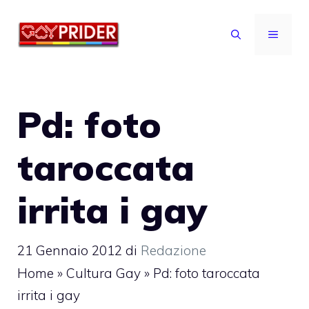
Vai
al
MENU
contenuto
Pd: foto
taroccata
irrita i gay
21 Gennaio 2012
di
Redazione
Home
»
Cultura Gay
»
Pd: foto taroccata
irrita i gay