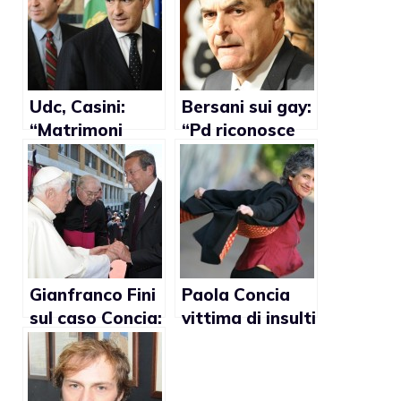
Udc, Casini:
Bersani sui gay:
“Matrimoni
“Pd riconosce
gay? Incivili”
unioni omosex
alla tedesca”
Gianfranco Fini
Paola Concia
sul caso Concia:
vittima di insulti
“Stessi diritti
omofobi
per compagni
gay dei