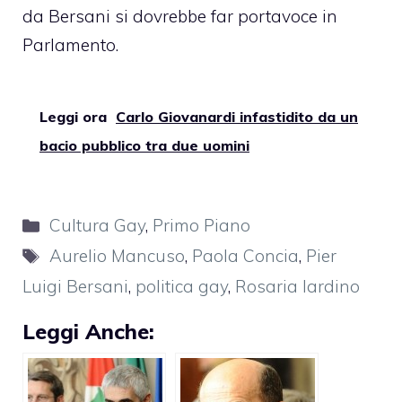
da Bersani si dovrebbe far portavoce in
Parlamento.
Leggi ora
Carlo Giovanardi infastidito da un
bacio pubblico tra due uomini
Categorie
Cultura Gay
,
Primo Piano
Tag
Aurelio Mancuso
,
Paola Concia
,
Pier
Luigi Bersani
,
politica gay
,
Rosaria Iardino
Leggi Anche: