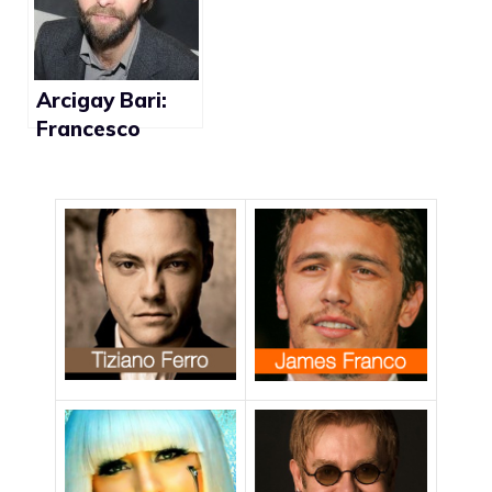
deputati”
Arcigay Bari:
Francesco
Brollo, etero
alla guida
dell’associazion
e