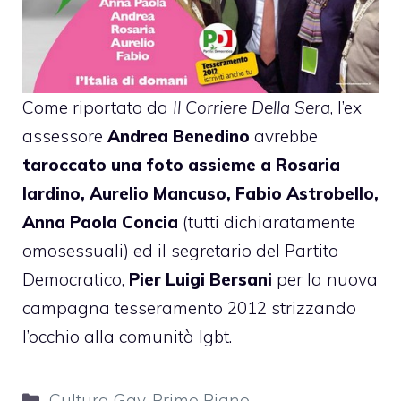
Come riportato da
Il Corriere Della Sera
, l’ex
assessore
Andrea Benedino
avrebbe
taroccato una foto assieme a Rosaria
Iardino, Aurelio Mancuso, Fabio Astrobello,
Anna Paola Concia
(tutti dichiaratamente
omosessuali) ed il segretario del Partito
Democratico,
Pier Luigi Bersani
per la nuova
campagna tesseramento 2012 strizzando
l’occhio alla comunità lgbt.
Categorie
Cultura Gay
,
Primo Piano