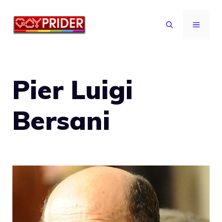
Vai
al
MENU
contenuto
Pier Luigi
Bersani