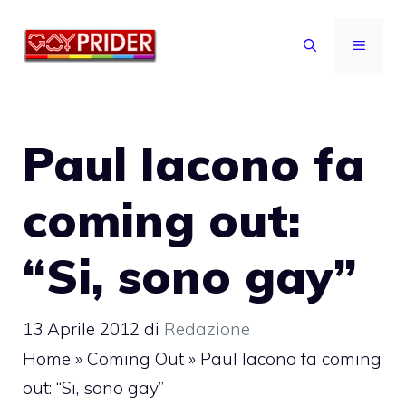
Vai
al
MENU
contenuto
Paul Iacono fa
coming out:
“Si, sono gay”
13 Aprile 2012
di
Redazione
Home
»
Coming Out
»
Paul Iacono fa coming
out: “Si, sono gay”