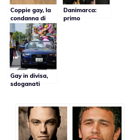
Coppie gay, la
Danimarca:
condanna di
primo
Strasburgo
matrimonio gay
cambierà
in chiesa
l’Italia?
Gay in divisa,
sdoganati
poliziotti e
carabinieri
omosessuali