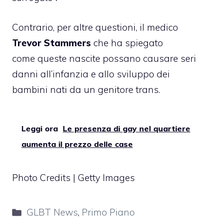
Contrario, per altre questioni, il medico
Trevor Stammers
che ha spiegato
come queste nascite possano causare seri
danni all’infanzia e allo sviluppo dei
bambini nati da un genitore trans.
Leggi ora
Le presenza di gay nel quartiere
aumenta il prezzo delle case
Photo Credits | Getty Images
Categorie
GLBT News
,
Primo Piano