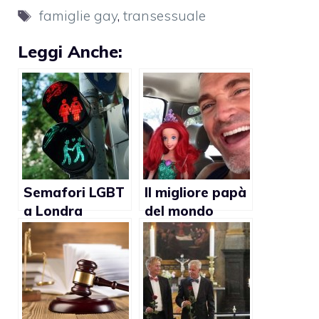
Tag
famiglie gay
,
transessuale
Leggi Anche:
Semafori LGBT
Il migliore papà
a Londra
del mondo
diventano
permanenti