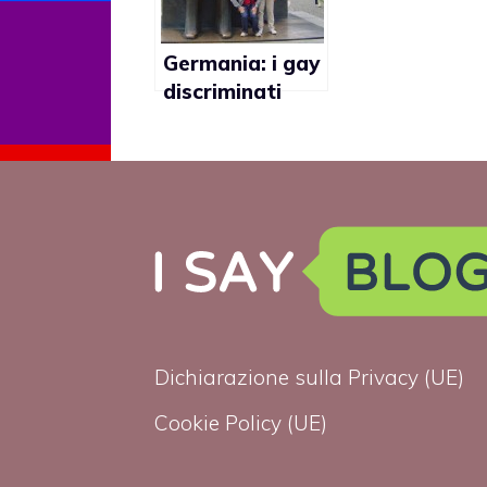
anche la
gay
poligamia?”
Germania: i gay
discriminati
potrebbero
essere risarciti
Dichiarazione sulla Privacy (UE)
Cookie Policy (UE)