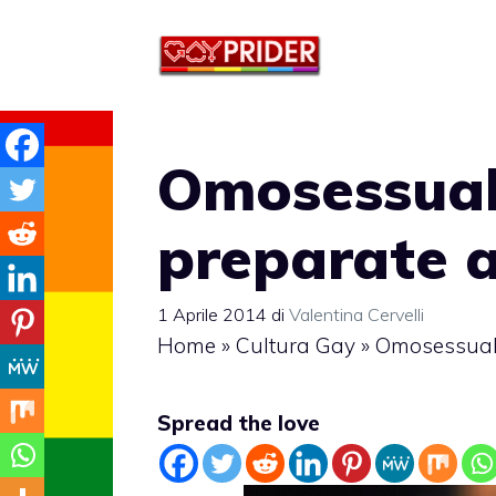
Vai
al
contenuto
Omosessuali
preparate a
1 Aprile 2014
di
Valentina Cervelli
Home
»
Cultura Gay
»
Omosessualit
Spread the love