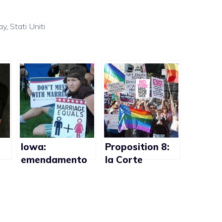
ay
,
Stati Uniti
Iowa:
Proposition 8:
emendamento
la Corte
per bandire i
d’Appello di San
matrimoni gay
Francisco
chiede
i-
chiarimenti