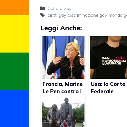
Categorie
Cultura Gay
Tag
diritti gay
,
discriminazione gay
,
mondo g
Leggi Anche:
Francia, Marine
Usa: la Corte
Le Pen contro i
Federale
matrimoni gay:
permette agli
“Allora perchè
studenti
non
d’indossare
autorizziamo
magliette ant