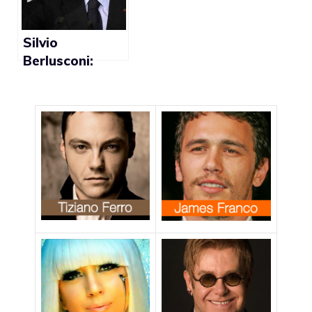
gay”
Silvio
Berlusconi:
“Meglio essere
appassionato
alle belle
ragazze che
gay”