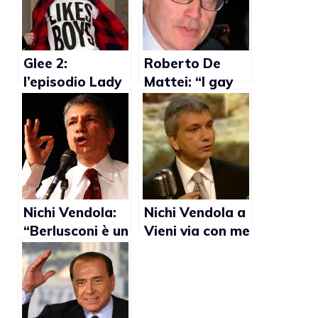
Glee 2:
Roberto De
l’episodio Lady
Mattei: “I gay
Gaga troppo
hanno causato
gay per i
la caduta
conservatori
dell’Impero
americani
romano”
Nichi Vendola:
Nichi Vendola a
“Berlusconi è un
Vieni via con me
bigotto.
illustra i 27
Quanta
modi per dire
sofferenza se
gay
avesse un figlio