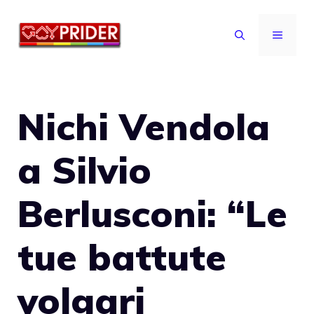
Vai
al
MENU
contenuto
Nichi Vendola
a Silvio
Berlusconi: “Le
tue battute
volgari