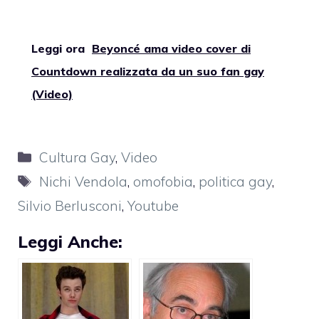
Leggi ora
Beyoncé ama video cover di
Countdown realizzata da un suo fan gay
(Video)
Categorie
Cultura Gay
,
Video
Tag
Nichi Vendola
,
omofobia
,
politica gay
,
Silvio Berlusconi
,
Youtube
Leggi Anche: