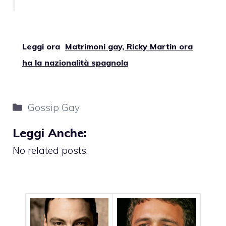
Leggi ora
Matrimoni gay, Ricky Martin ora
ha la nazionalità spagnola
Categorie
Gossip Gay
Leggi Anche:
No related posts.