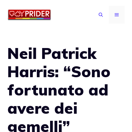
Vai
al
MENU
contenuto
Neil Patrick
Harris: “Sono
fortunato ad
avere dei
gemelli”