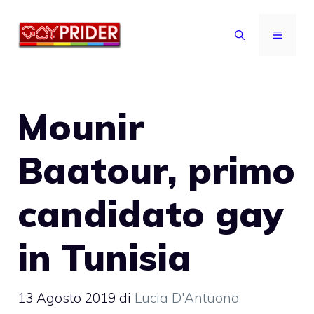
Vai
al
MENU
contenuto
Mounir
Baatour, primo
candidato gay
in Tunisia
13 Agosto 2019
di
Lucia D'Antuono