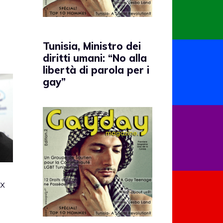
Tunisia, Ministro dei
diritti umani: “No alla
libertà di parola per i
gay”
ex