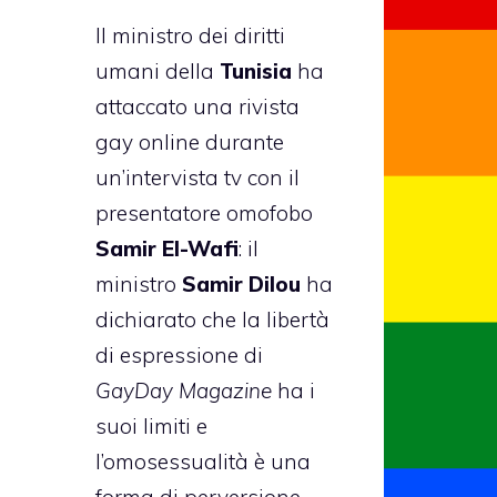
Il ministro dei diritti
umani della
Tunisia
ha
attaccato una rivista
gay online durante
un’intervista tv con il
presentatore omofobo
Samir El-Wafi
: il
ministro
Samir Dilou
ha
dichiarato che la libertà
di espressione di
GayDay Magazine
ha i
suoi limiti e
l’omosessualità è una
forma di perversione