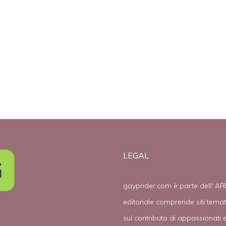
LEGAL
gayprider.com è parte dell' AR
editoriale comprende siti tema
sul contributo di appassionati e