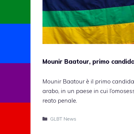
Mounir Baatour, primo candida
Mounir Baatour è il primo candid
arabo, in un paese in cui l’omoses
reato penale.
Categorie
GLBT News