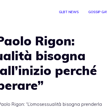
GLBT NEWS
GOSSIP GA
Paolo Rigon:
alità bisogna
ll’inizio perché
uperare”
aolo Rigon: “L’omosessualità bisogna prenderla