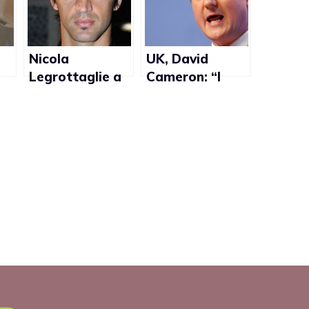
Nicola
UK, David
o
Legrottaglie a
Cameron: “I
Domenica
cristiani
Cinque: “Se
dovrebbero
ne
avessi un figlio
essere
gay, non lo
tolleranti con i
emarginerei”
gay”