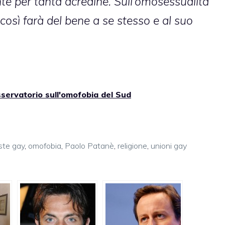
e per tanta acredine. Sull’omosessualità
 così farà del bene a se stesso e al suo
sservatorio sull'omofobia del Sud
iste gay
,
omofobia
,
Paolo Patanè
,
religione
,
unioni gay