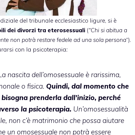
udiziale del tribunale ecclesiastico ligure, si è
li dei divorzi tra eterosessuali
(
“Chi si abitua a
mente non potrà restare fedele ad una sola persona
“).
rarsi con la psicoterapia
:
a nascita dell’omosessuale è rarissima,
monale o fisica.
Quindi, dal momento che
 bisogna prenderla dall’inizio, perché
averso la psicoterapia.
Un’omosessualità
le, non c’è matrimonio che possa aiutare
che un omosessuale non potrà essere