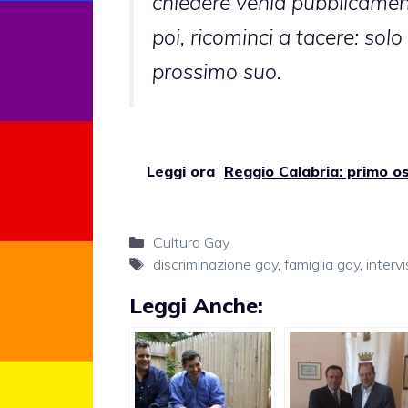
chiedere venia pubblicament
poi, ricominci a tacere: solo
prossimo suo.
Leggi ora
Reggio Calabria: primo o
Categorie
Cultura Gay
Tag
discriminazione gay
,
famiglia gay
,
interv
Leggi Anche: