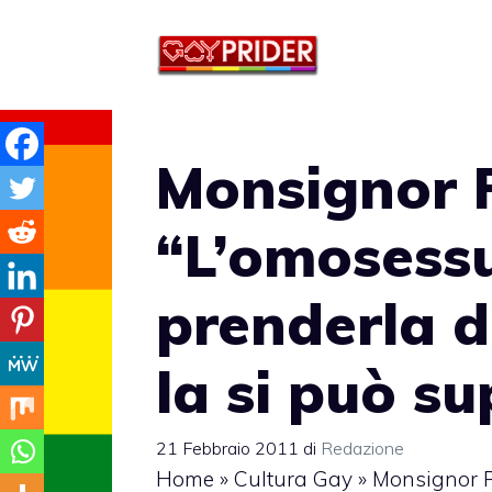
Vai
al
contenuto
Monsignor 
“L’omosessu
prenderla da
la si può s
21 Febbraio 2011
di
Redazione
Home
»
Cultura Gay
»
Monsignor P