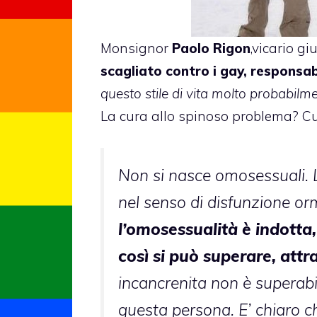
Monsignor
Paolo Rigon
,vicario gi
scagliato contro i gay, responsabi
questo stile di vita molto probabil
La cura allo spinoso problema?
Cu
Non si nasce omosessuali. L
nel senso di disfunzione or
l’omosessualità è indotta,
così si può superare, attr
incancrenita non è superabi
questa persona. E’ chiaro 