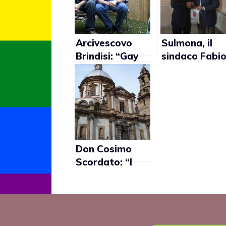
Arcivescovo
Sulmona, il
Brindisi: “Gay
sindaco Fabi
non possono
Federico: “I
ricevere la
gay?
Comunione”
Un’aberrazio
genetica”
Don Cosimo
Scordato: “I
gay sono
persone normali
che hanno il
diritto di amare