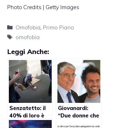
Photo Credits | Getty Images
Categorie
Omofobia
,
Primo Piano
Tag
omofobia
Leggi Anche:
Senzatetto: il
Giovanardi:
40% di loro è
“Due donne che
gay
si baciano?