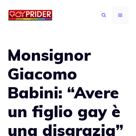
Vai
al
MENU
contenuto
Monsignor
Giacomo
Babini: “Avere
un figlio gay è
una disgrazia”