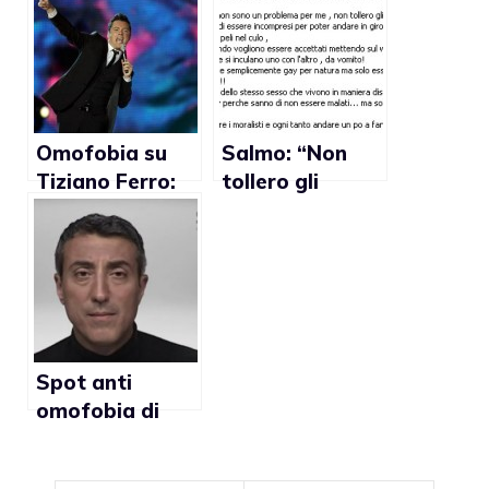
Come vedere
far pipì per
strada”
Omofobia su
Salmo: “Non
Tiziano Ferro:
tollero gli
da Indietro a Da
HOMO
dietro, l’audio
esibizionisti”
del singolo
Spot anti
omofobia di
Massimo Andrei