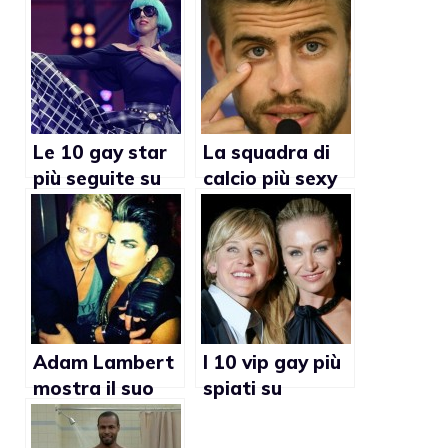
Le 10 gay star
La squadra di
più seguite su
calcio più sexy
Twitter
secondo
Ociogay.com
Adam Lambert
I 10 vip gay più
mostra il suo
spiati su
ragazzo su
Twitter
Twitter