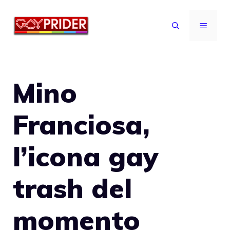
Vai
al
MENU
contenuto
Mino
Franciosa,
l’icona gay
trash del
momento