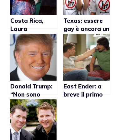
Costa Rica,
Texas: essere
Laura
gay è ancora un
Chinchilla: “Non
reato
mi opporrò a
sentenze a
favore del
matrimonio
gay”
Donald Trump:
East Ender: a
“Non sono
breve il primo
favorevole ai
matrimonio gay
matrimoni gay,
della soap
ma non bisogna
opera
discriminarli”