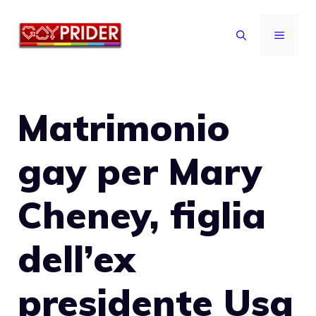
Vai
al
MENU
contenuto
Matrimonio
gay per Mary
Cheney, figlia
dell’ex
presidente Usa