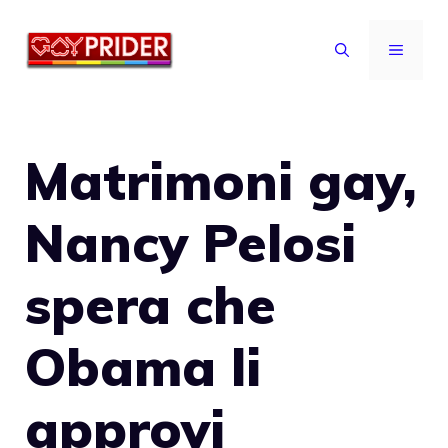
Vai
al
MENU
contenuto
Matrimoni gay,
Nancy Pelosi
spera che
Obama li
approvi