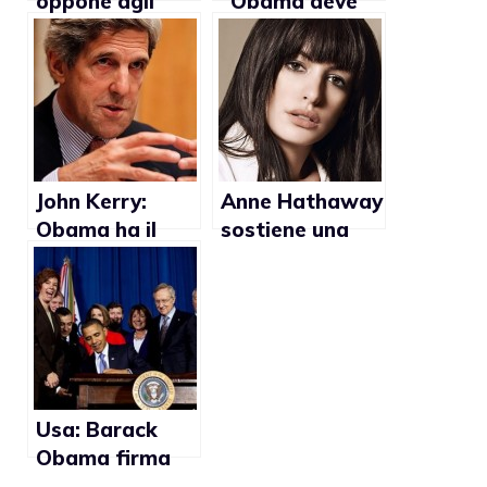
oppone agli
“Obama deve
sforzi per
fare un passo
negare i diritti
indietro sul
alle coppie gay
matrimonio
gay”
John Kerry:
Anne Hathaway
Obama ha il
sostiene una
diritto di
campagna a
evolversi sui
favore dei
matrimoni gay
matrimoni gay
Usa: Barack
Obama firma
l’abrogazione