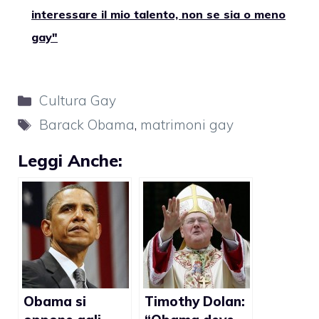
interessare il mio talento, non se sia o meno
gay"
Categorie
Cultura Gay
Tag
Barack Obama
,
matrimoni gay
Leggi Anche:
Obama si
Timothy Dolan: