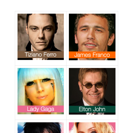
del DADT e
riflette sulle
nozze gay