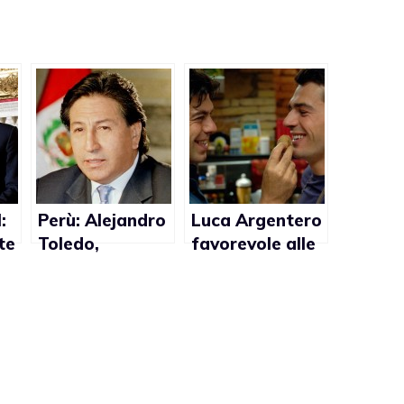
:
Perù: Alejandro
Luca Argentero
te
Toledo,
favorevole alle
favorevole al
adozioni gay
matrimonio
gay, fuori dalla
corsa alle
presidenziali