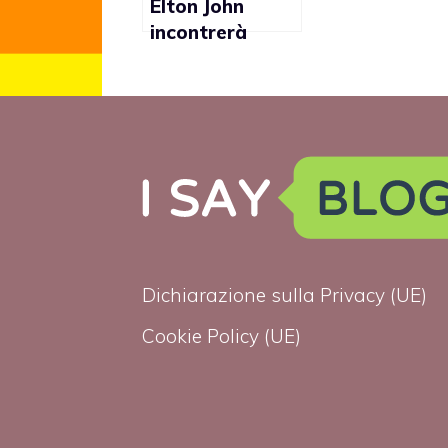
Elton John
incontrerà
David Cameron
per contrastare
l’HIV nel Regno
Unito
Dichiarazione sulla Privacy (UE)
Cookie Policy (UE)