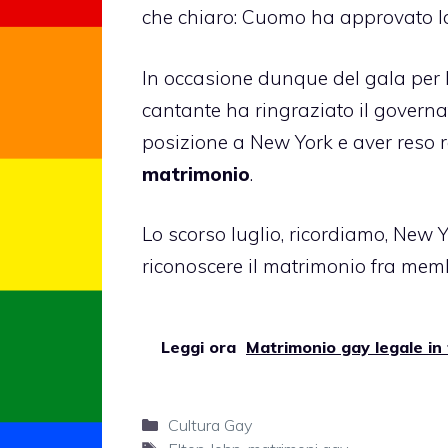
che chiaro: Cuomo ha approvato l
In occasione dunque del gala per l
cantante ha ringraziato il governa
posizione a New York e aver reso r
matrimonio
.
Lo scorso luglio, ricordiamo, New Y
riconoscere il matrimonio fra memb
Leggi ora
Matrimonio gay legale in tu
Categorie
Cultura Gay
Tag