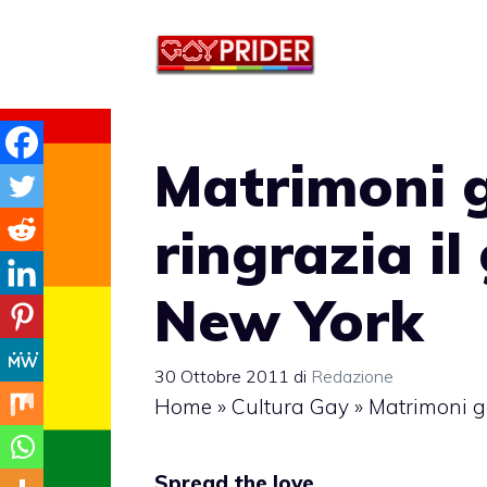
Vai
al
contenuto
Matrimoni g
ringrazia il
New York
30 Ottobre 2011
di
Redazione
Home
»
Cultura Gay
»
Matrimoni ga
Spread the love