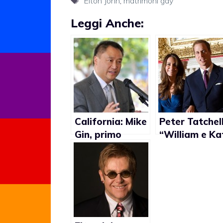
Elton John
,
matrimoni gay
Leggi Anche:
California: Mike
Peter Tatchell
Gin, primo
“William e Ka
membro del
devono
Congresso gay
promuovere il
e sposato
matrimonio
gay”