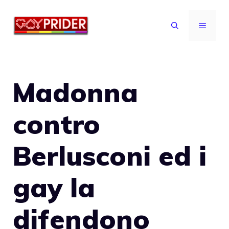
Vai
al
MENU
contenuto
Madonna
contro
Berlusconi ed i
gay la
difendono