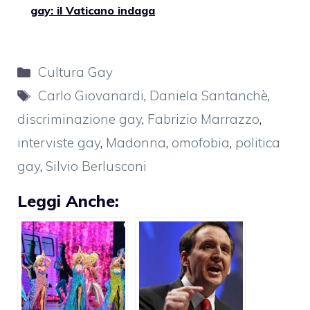
gay: il Vaticano indaga
Categorie
Cultura Gay
Tag
Carlo Giovanardi
,
Daniela Santanchè
,
discriminazione gay
,
Fabrizio Marrazzo
,
interviste gay
,
Madonna
,
omofobia
,
politica
gay
,
Silvio Berlusconi
Leggi Anche: