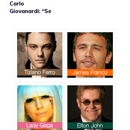
gay”
Carlo
Giovanardi: “Se
diventasse
sindaco, de
Magistris
favorirà
femminielli, gay
e trans”