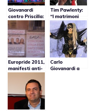
Giovanardi
Tim Pawlenty:
contro Priscilla:
“I matrimoni
“Padre che si
gay vanno
rivela gay puo’
contro tutti i
creare dei
valori della
problemi ai
società”
figli”
Europride 2011,
Carlo
manifesti anti-
Giovanardi a
omofobia:
Lady Gaga: “La
“Mandiamoli a
stragrande
Gagare, l’Italia
maggioranza
è gay”
degli italiani è
contro il
matrimonio