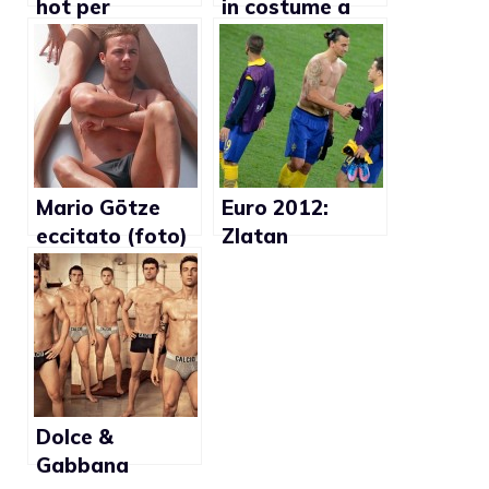
hot per
in costume a
Lifestyle Miami
Miami (Foto)
(Foto)
Mario Götze
Euro 2012:
eccitato (foto)
Zlatan
Ibrahimovic
tatuaggi in
vista (foto)
Dolce &
Gabbana