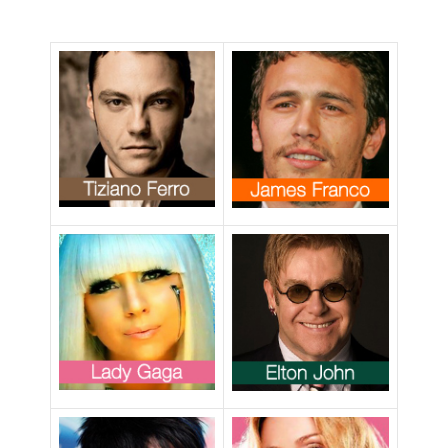
Underwear
2010,
testimonial i
calciatori della
Nazionale