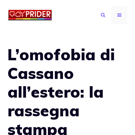
Vai
al
MENU
contenuto
L’omofobia di
Cassano
all’estero: la
rassegna
stampa