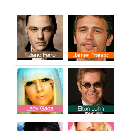
Gay, Cassano vs
scusa:
Cecchi Paone:
“L’omofobia
commenti
non mi
omofobi al
appartiene”
video