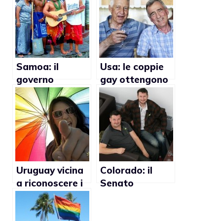
Samoa: il
Usa: le coppie
governo
gay ottengono
consentirà i
le protezioni
rapporti gay
finanziarie in
ambito
sanitario
Uruguay vicina
Colorado: il
a riconoscere i
Senato
matrimoni gay
approva le
unioni gay