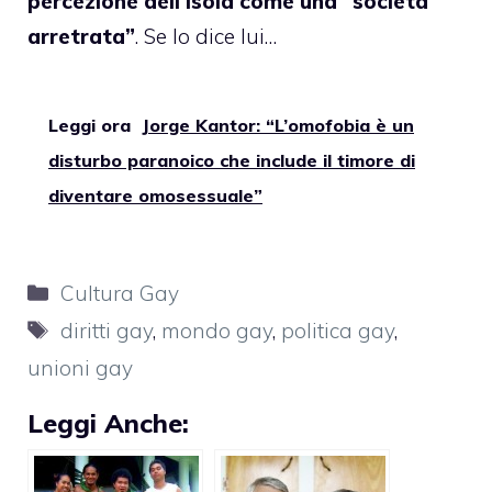
percezione dell’Isola come una “società
arretrata”
. Se lo dice lui…
Leggi ora
Jorge Kantor: “L’omofobia è un
disturbo paranoico che include il timore di
diventare omosessuale”
Categorie
Cultura Gay
Tag
diritti gay
,
mondo gay
,
politica gay
,
unioni gay
Leggi Anche: