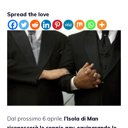
Spread the love
Dal prossimo 6 aprile,
l’Isola di Man
riconoscerà le coppie gay
,
equiparando le