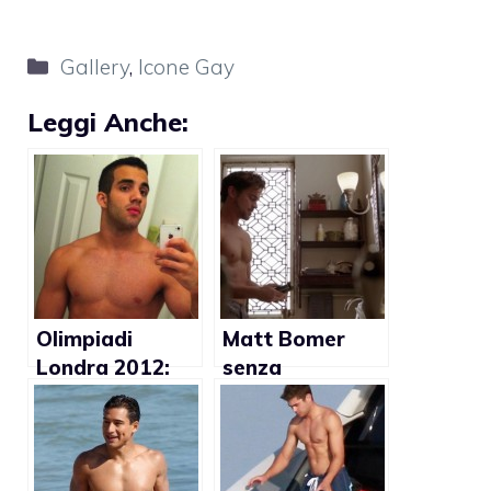
Categorie
Gallery
,
Icone Gay
Leggi Anche:
Olimpiadi
Matt Bomer
Londra 2012:
senza
Danell Leyva
maglietta in
nudo (Foto)
White Collar
(Foto)