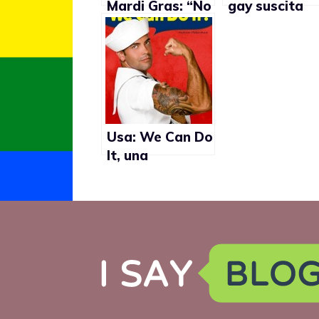
Mardi Gras: “No
gay suscita
ai matrimoni
reazioni
gay”
omofobe
Usa: We Can Do
It, una
campagna a
sostegno dei
gay
nell’esercito