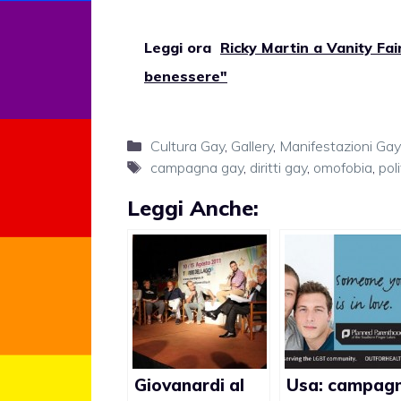
Leggi ora
Ricky Martin a Vanity Fair
benessere"
Categorie
Cultura Gay
,
Gallery
,
Manifestazioni Gay
Tag
campagna gay
,
diritti gay
,
omofobia
,
pol
Leggi Anche:
Giovanardi al
Usa: campag