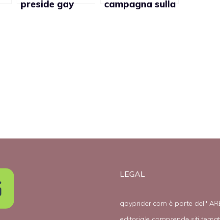
preside gay
campagna sulla
premiato per il
prevenzione
rendimento dei
dell’Aids nella
suoi alunni
comunità
afroamericana
di Schenectady
(New York)
LEGAL
gayprider.com è parte dell' AR
editoriale comprende siti tema