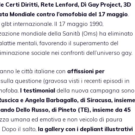
 Certi Diritti, Rete Lenford, Dì Gay Project, 3D
ata Mondiale contro l’omofobia
del 17 maggio
.
glbt internazionale. Il 17 maggio 1990,
zazione mondiale della Sanità (Oms) ha eliminato
alattie mentali, favorendo il superamento del
riminazione sociale nei confronti dell’universo gay.
nno le città italiane con
affissioni per
sulla questione (gravosa visti i recenti episodi in
omofoba.
I testimonial
della nuova campagna sono
uscica e Angela Barbagallo, di Siracusa, insiem
ando Dello Russo, di Pineto (TE), insieme da 45
ezza umana ed emotiva e non veicolo di paura
 Dopo il salto,
la gallery con i depliant illustrativi