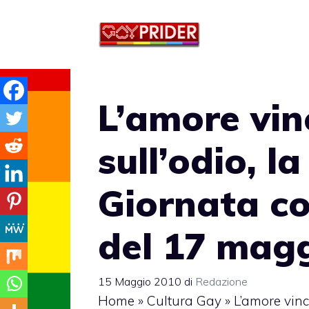
Vai
al
contenuto
L’amore vi
sull’odio, 
Giornata co
del 17 mag
15 Maggio 2010
di
Redazione
Home
»
Cultura Gay
»
L’amore vin