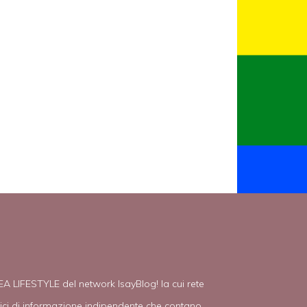
EA LIFESTYLE del network IsayBlog! la cui rete
tici di informazione indipendente che contano