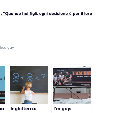
: "Quando hai figli, ogni decisione è per il loro
itica gay
na
Inghilterra:
I’m gay: