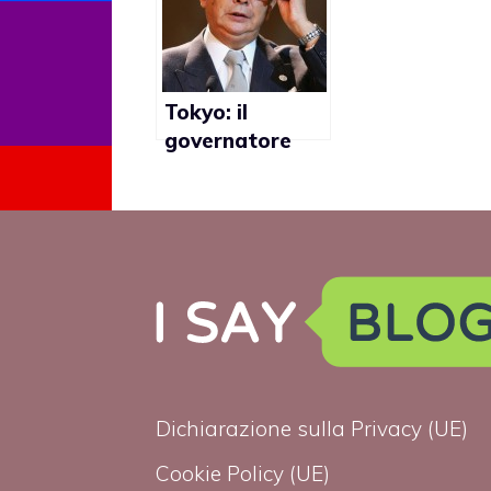
gay
Tokyo: il
governatore
Shintaro
Ishihara
promuove la
discriminazione
verso i gay?
Dichiarazione sulla Privacy (UE)
Cookie Policy (UE)