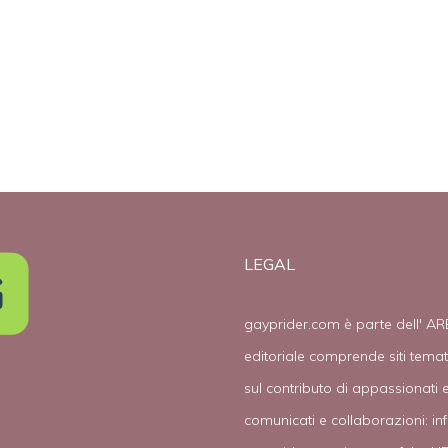
tolleranti con i
gay”
LEGAL
gayprider.com è parte dell' AR
editoriale comprende siti tema
sul contributo di appassionati e
comunicati e collaborazioni:
in