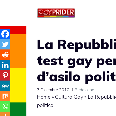
Vai
al
contenuto
La Repubbl
test gay per
d’asilo poli
7 Dicembre 2010
di
Redazione
Home
»
Cultura Gay
»
La Repubblic
politico