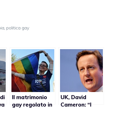
ia
,
politica gay
di
Il matrimonio
UK, David
va
gay regolato in
Cameron: “I
10 Paesi, ma la
cristiani
r
discriminazione
dovrebbero
continua
essere