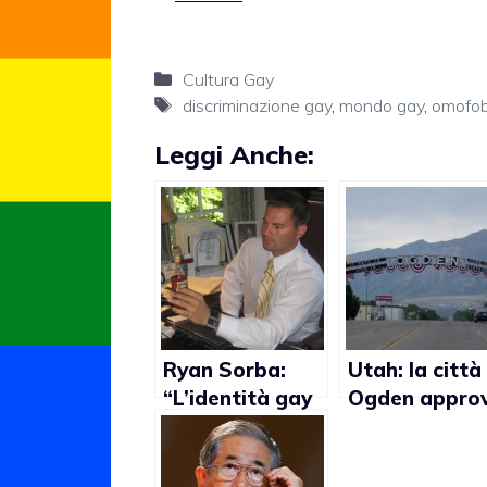
Categorie
Cultura Gay
Tag
discriminazione gay
,
mondo gay
,
omofob
Leggi Anche:
Ryan Sorba:
Utah: la città 
“L’identità gay
Ogden appro
non esiste”
una speciale
ordinanza pe
proteggere i