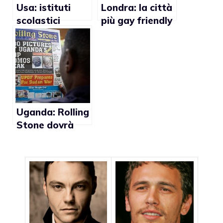
Usa: istituti
Londra: la città
scolastici
più gay friendly
censurano siti
d’Europa
gay
Uganda: Rolling
Stone dovrà
risarcire i gay