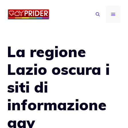
Vai
al
MENU
contenuto
La regione
Lazio oscura i
siti di
informazione
gay