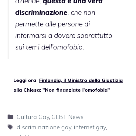
aziende,
questa è una vera
discriminazione
, che non
permette alle persone di
informarsi a dovere soprattutto
sui temi dell’omofobia.
Leggi ora
Finlandia, il Ministro della Giustizia
alla Chiesa: "Non finanziate l'omofobia"
Categorie
Cultura Gay
,
GLBT News
Tag
discriminazione gay
,
internet gay
,