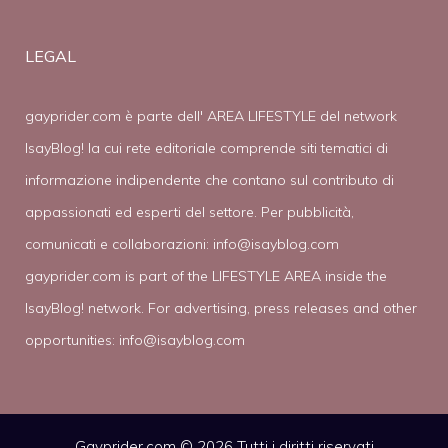
LEGAL
gayprider.com è parte dell' AREA LIFESTYLE del network
IsayBlog! la cui rete editoriale comprende siti tematici di
informazione indipendente che contano sul contributo di
appassionati ed esperti del settore. Per pubblicità,
comunicati e collaborazioni:
info@isayblog.com
gayprider.com is part of the LIFESTYLE AREA inside the
IsayBlog! network. For advertising, press releases and other
opportunities:
info@isayblog.com
Gayprider.com © 2026 Tutti i diritti riservati