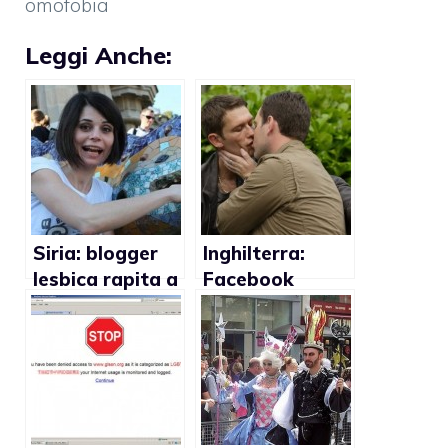
omofobia
Leggi Anche:
Siria: blogger
Inghilterra:
lesbica rapita a
Facebook
Damasco
censura bacio
gay