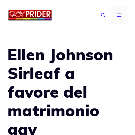
Vai
al
MENU
contenuto
Ellen Johnson
Sirleaf a
favore del
matrimonio
gay