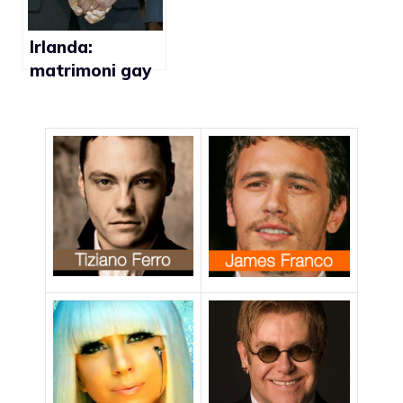
Irlanda:
matrimoni gay
celebrati
all’estero
saranno
riconosciuti