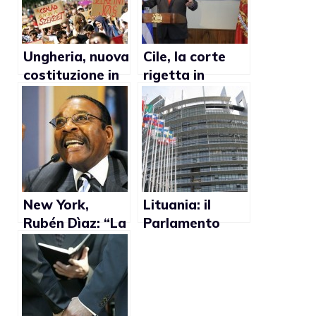
Ungheria, nuova
Cile, la corte
costituzione in
rigetta in
vigore: no al
appello
matrimonio gay
matrimonio gay
New York,
Lituania: il
Rubén Dìaz: “La
Parlamento
parità dei diritti
Europeo contro
ai gay è un
la proposta di
insulto alla
legge che
settimana
criminalizza le
Santa”
relazioni gay