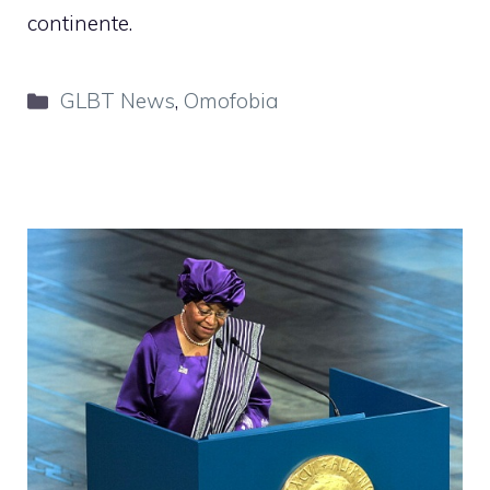
continente.
Categorie
GLBT News
,
Omofobia