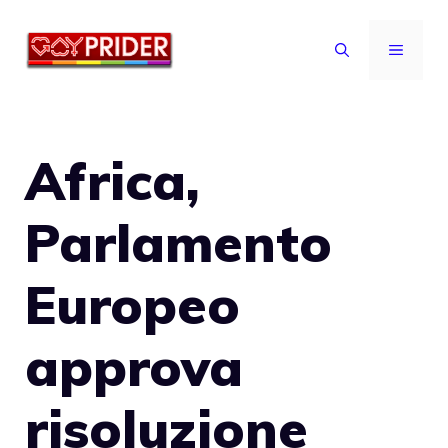
Vai
al
MENU
contenuto
Africa,
Parlamento
Europeo
approva
risoluzione