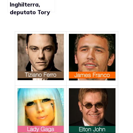
Inghilterra,
deputato Tory
paragona il
matrimonio gay
al sesso con gli
animali