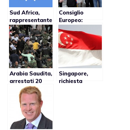
Sud Africa,
Consiglio
rappresentante
Europeo:
chiede misure
“Ancora
contro
Omofobia negli
omofobia
Stati membri”
Arabia Saudita,
Singapore,
arrestati 20
richiesta
gay durante
storica per la
festa di nozze
depenalizzazion
e
dell’omosessual
ità