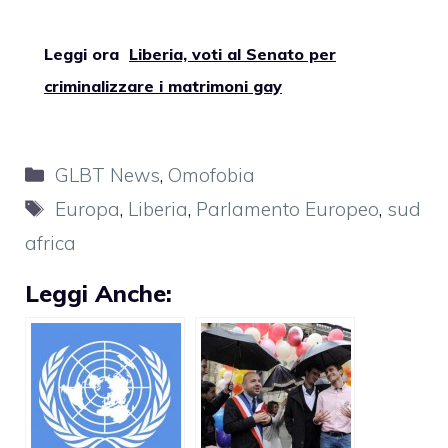
Leggi ora
Liberia, voti al Senato per
criminalizzare i matrimoni gay
Categorie
GLBT News
,
Omofobia
Tag
Europa
,
Liberia
,
Parlamento Europeo
,
sud
africa
Leggi Anche: