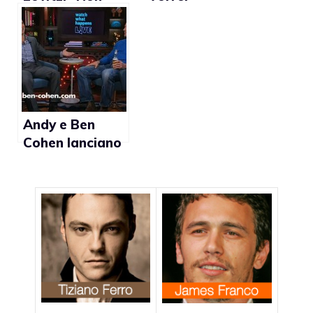
sono
diventare
considerato
membro
giurato
onorario della
imparziale
comunità gay”
poichè gay”
Andy e Ben
Cohen lanciano
un messaggio
sulla tolleranza
delle diversità