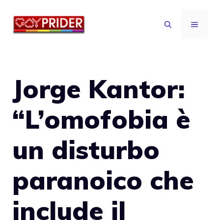
Vai
al
MENU
contenuto
Jorge Kantor:
“L’omofobia è
un disturbo
paranoico che
include il