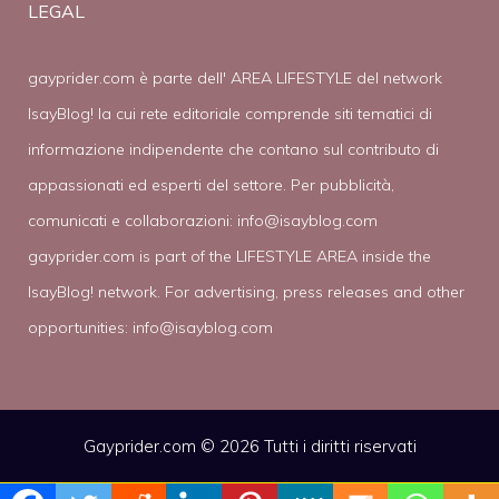
LEGAL
gayprider.com è parte dell' AREA LIFESTYLE del network
IsayBlog! la cui rete editoriale comprende siti tematici di
informazione indipendente che contano sul contributo di
appassionati ed esperti del settore. Per pubblicità,
comunicati e collaborazioni:
info@isayblog.com
gayprider.com is part of the LIFESTYLE AREA inside the
IsayBlog! network. For advertising, press releases and other
opportunities:
info@isayblog.com
Gayprider.com © 2026 Tutti i diritti riservati