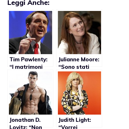
Leggi Anche:
Tim Pawlenty:
Julianne Moore:
“I matrimoni
“Sono stati
gay vanno
compiuti molti
contro tutti i
passi a favore
valori della
dell’omosessual
società”
ità, ma c’è
ancora tanto
da fare”
Jonathan D.
Judith Light:
Lovitz: “Non
“Vorrei