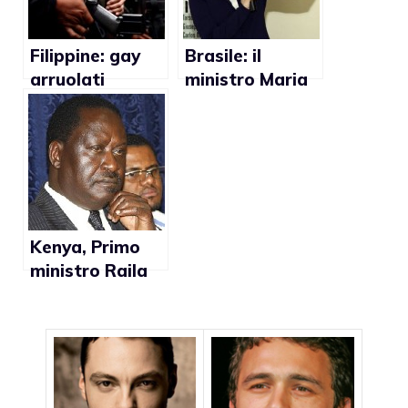
Filippine: gay
Brasile: il
arruolati
ministro Maria
nell’esercito dei
do Rosario
ribelli maoisti
favorevole alle
del New
adozioni gay
People’s Army
Kenya, Primo
ministro Raila
Odinga: “I gay
vanno
arrestati”