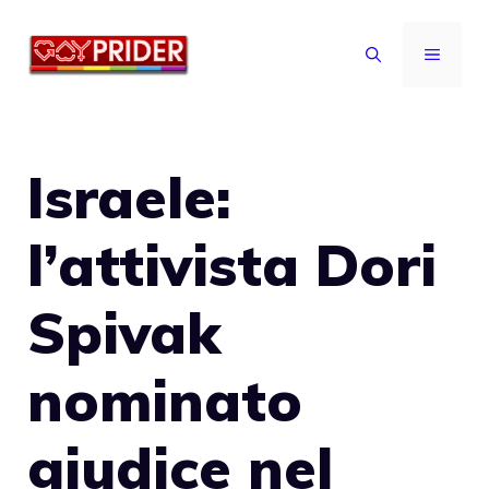
Vai
al
MENU
contenuto
Israele:
l’attivista Dori
Spivak
nominato
giudice nel