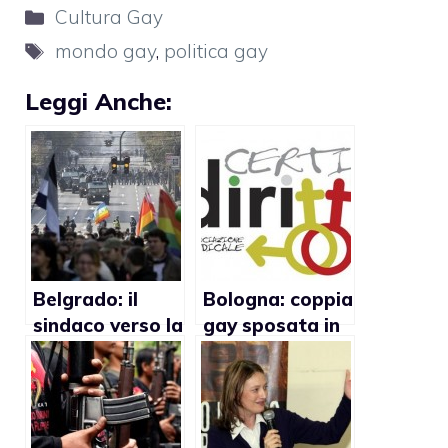
Categorie
Cultura Gay
Tag
mondo gay
,
politica gay
Leggi Anche:
Belgrado: il
Bologna: coppia
sindaco verso la
gay sposata in
cancellazione
Spagna vuole
del Gay Pride
essere
riconosciuta dal
Comune