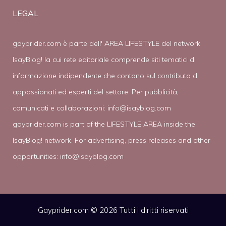
LEGAL
gayprider.com è parte dell' AREA LIFESTYLE del network
IsayBlog! la cui rete editoriale comprende siti tematici di
informazione indipendente che contano sul contributo di
appassionati ed esperti del settore. Per pubblicità,
comunicati e collaborazioni:
info@isayblog.com
gayprider.com is part of the LIFESTYLE AREA inside the
IsayBlog! network. For advertising, press releases and other
opportunities:
info@isayblog.com
Gayprider.com © 2026 Tutti i diritti riservati