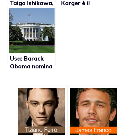
Taiga Ishikawa,
Karger è il
primo politico
candidato dei
gay eletto nel
Repubblicani
municipio di
per le elezioni
Tokyo
presidenziali del
2012
Usa: Barack
Obama nomina
Jeremy Barnard
a capo
cerimoniale