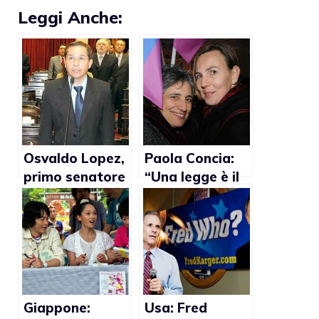
Leggi Anche:
Osvaldo Lopez,
Paola Concia:
primo senatore
“Una legge è il
gay in
primo passo
Argentina
contro
l’omofobia”
Giappone:
Usa: Fred