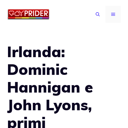
Vai
al
MENU
contenuto
Irlanda:
Dominic
Hannigan e
John Lyons,
primi