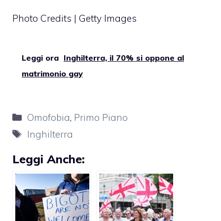
Photo Credits | Getty Images
Leggi ora
Inghilterra, il 70% si oppone al
matrimonio gay
Categorie
Omofobia
,
Primo Piano
Tag
Inghilterra
Leggi Anche: