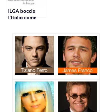
ILGA boccia
l’Italia come
paese meno
gay friendly in
Europa dopo
Cipro