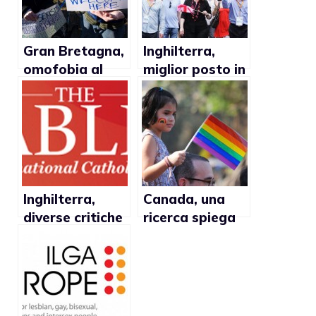
Gran Bretagna,
Inghilterra,
omofobia al
miglior posto in
99% per
Europa dove
studenti lgbt
essere gay
Inghilterra,
Canada, una
diverse critiche
ricerca spiega
della Chiesa
come i bambini
verso
possono
l’approvazione
diventare
del matrimonio
razzisti
gay