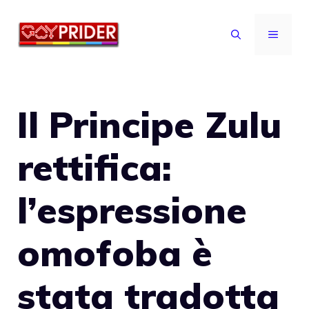
Vai
al
MENU
contenuto
Il Principe Zulu
rettifica:
l’espressione
omofoba è
stata tradotta