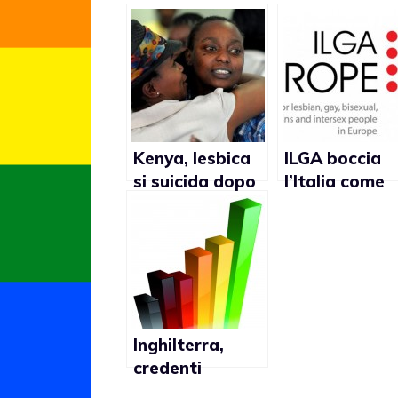
Kenya, lesbica
ILGA boccia
si suicida dopo
l’Italia come
esser stata
paese meno
tenuta in
gay friendly i
ostaggio dalla
Europa dopo
famiglia
Cipro
Inghilterra,
credenti
conservatori