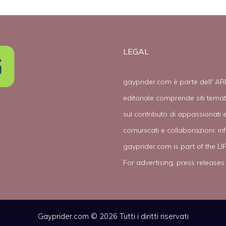
LEGAL
gayprider.com è parte dell' AR
editoriale comprende siti tema
sul contributo di appassionati e
comunicati e collaborazioni:
in
gayprider.com is part of the L
For advertising, press releases
Gayprider.com © 2026 Tutti i diritti riservati