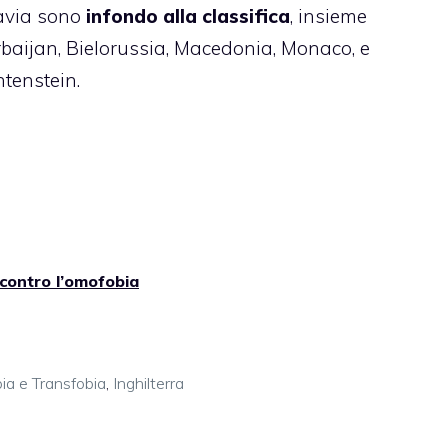
davia sono
infondo alla classifica
, insieme
rbaijan, Bielorussia, Macedonia, Monaco, e
tenstein.
 contro l’omofobia
ia e Transfobia
,
Inghilterra