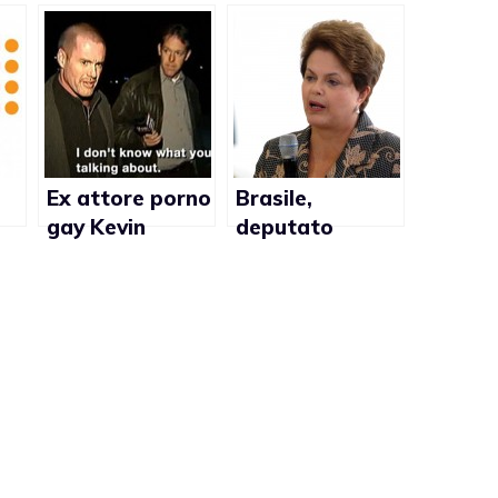
Ex attore porno
Brasile,
gay Kevin
deputato
Hogan in
conservatore
n
sospeso dal
stuzzica
lavoro didattico
presidentessa
Dilma Rousseff