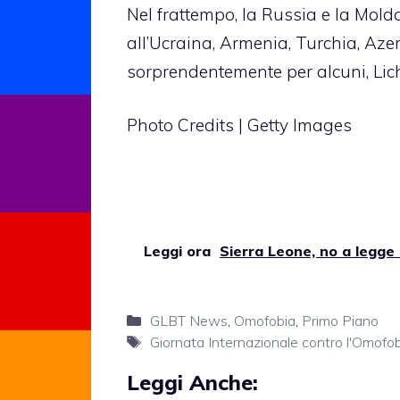
Nel frattempo, la Russia e la Mol
all’Ucraina, Armenia, Turchia, Aze
sorprendentemente per alcuni, Lich
Photo Credits | Getty Images
Leggi ora
Sierra Leone, no a legge
Categorie
GLBT News
,
Omofobia
,
Primo Piano
Tag
Giornata Internazionale contro l'Omofob
Leggi Anche: