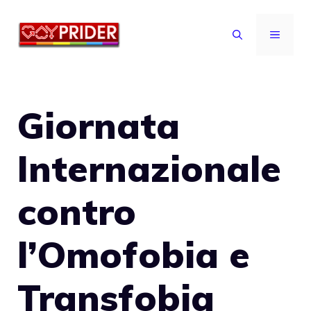
Vai
al
MENU
contenuto
Giornata
Internazionale
contro
l’Omofobia e
Transfobia