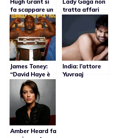
Hugh Grant si
Lady Gaga non
fa scappare un
tratta affari
commento
con chi non
omofobo ad
difende i diritti
una partita di
gay
rugby
James Toney:
India: l’attore
“David Haye è
Yuvraaj
gay”
Parashar fa
outing
Amber Heard fa