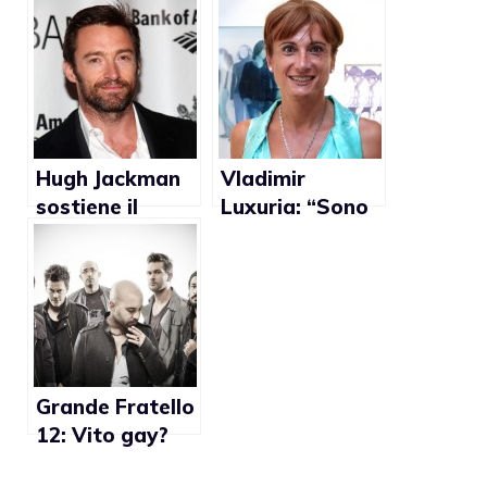
“Relazione gay
continuano
con calciatore
della
Nazionale”
Hugh Jackman
Vladimir
sostiene il
Luxuria: “Sono
matrimonio gay
trans. Mai
in Australia
voluto essere
vista dagli altri
come una
donna”
Grande Fratello
12: Vito gay?
Amicizia